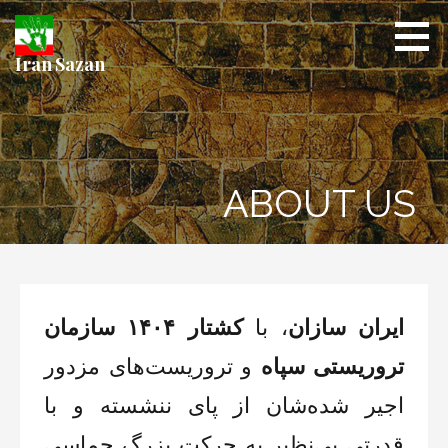
S
k
i
Iran Sazan
p
t
o
c
o
ABOUT US
n
t
e
n
t
ایران سازان
، با
کشتار ۱۴۰۴ سازمان
تروریستی سپاه
و تروریست‌های مزدور
اجیر شده‌شان از پای ننشسته و با
قدرتی بی‌نظیر به حرکت بزرگ حماسی