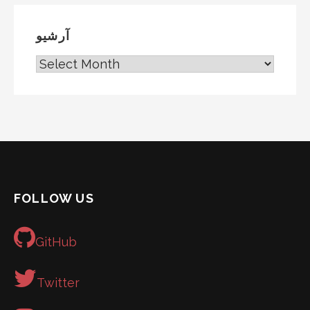
آرشیو
آ
ر
ش
ی
و
FOLLOW US
GitHub
Twitter