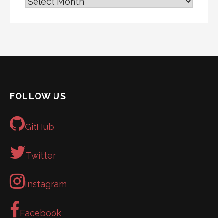
آ
ر
ش
ی
و
FOLLOW US
GitHub
Twitter
Instagram
Facebook