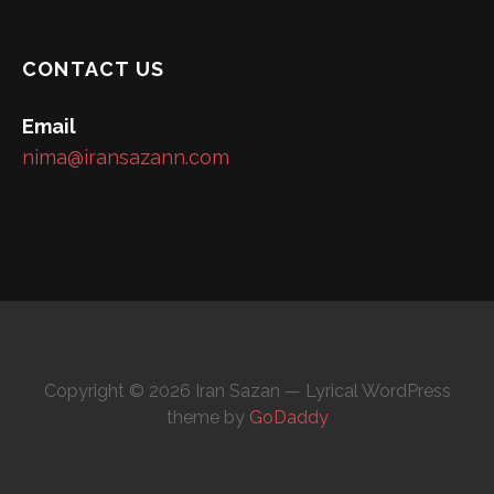
CONTACT US
Email
nima@iransazann.com
Copyright © 2026 Iran Sazan — Lyrical WordPress
theme by
GoDaddy